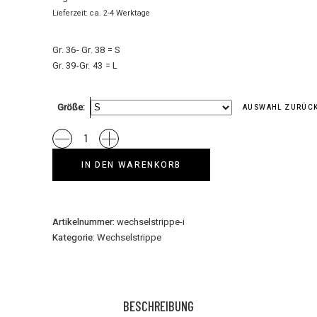
Lieferzeit: ca. 2-4 Werktage
Gr. 36- Gr. 38 = S
Gr. 39-Gr. 43 = L
Größe
AUSWAHL ZURÜC
Wechselstrippe
I
IN DEN WARENKORB
quantity
Artikelnummer:
wechselstrippe-i
Kategorie:
Wechselstrippe
BESCHREIBUNG