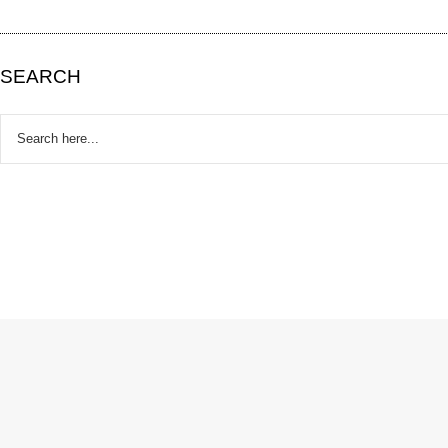
SEARCH
Search
for: